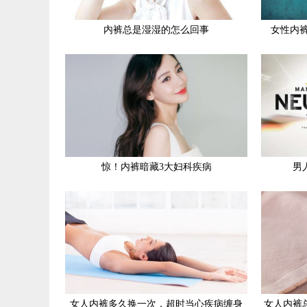
内裤总是湿湿的怎么回事
女性内
惊！内裤暗藏3大妇科疾病
男
女人内裤多久换一次，超时当心疾病缠身
女人内裤