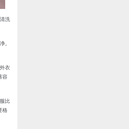
清洗
净。
和外衣
裤容
服比
要格