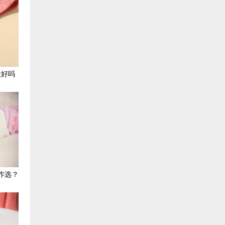
性好吗
咋选？