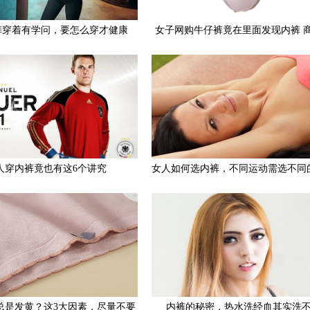
裤穿着有学问，要怎么穿才健康
女子网购牛仔裤竟在里面发现内裤 
可退货并补偿10元
人穿内裤竟也有这6个讲究
女人如何选内裤，不同运动需选不同
总是发黄？这3大因素，尽量不要
内裤的秘密，热水洗经血其实洗