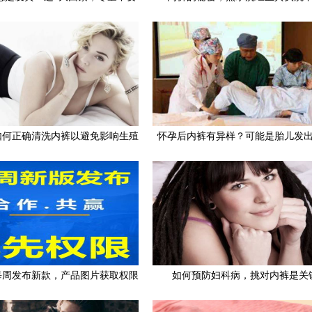
大意了！
如何正确清洗内裤以避免影响生殖
怀孕后内裤有异样？可能是胎儿发
健康
告，孕妈要懂内裤隐忧
每周发布新款，产品图片获取权限
如何预防妇科病，挑对内裤是关
保护