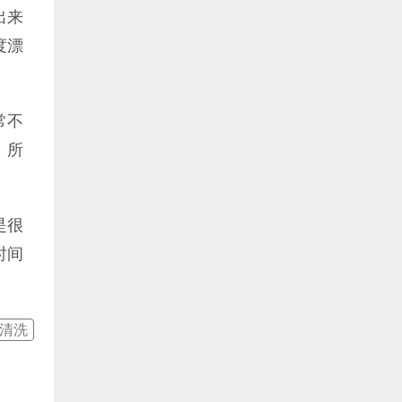
出来
度漂
常不
。所
是很
时间
清洗