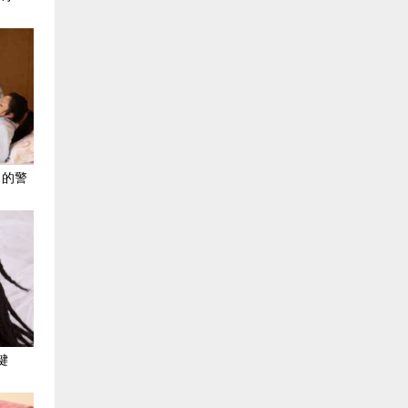
出的警
键