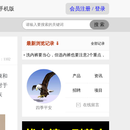
手机版
会员注册 / 登录
最新浏览记录 ⇓
全部记录
• 洗内裤要当心，但选内裤也要注意2个重点，
1102
不可大意
康和
产品
资讯
对于
招聘
项目
疾
在线留言
四季平安