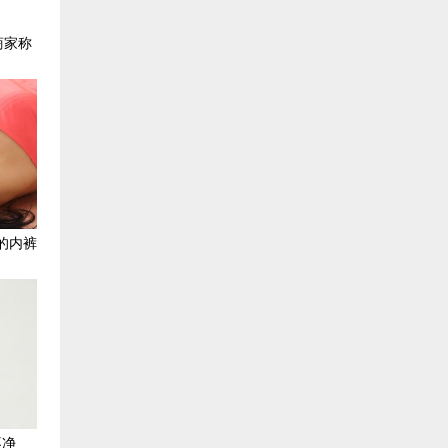
商家称
的内裤
不净