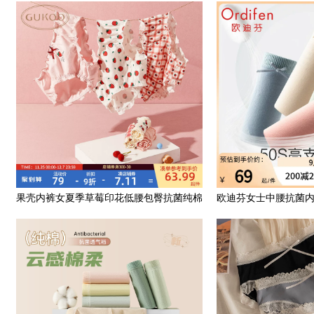
丝可爱印花女士三角内裤
感抗菌中腰
果壳内裤女夏季草莓印花低腰包臀抗菌纯棉
欧迪芬女士中腰抗菌
裆底女士3条装三角短裤
三角裤平角