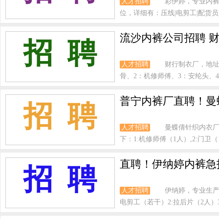
人才招聘
彩伊婷，专业内裤
位，详细有：压线|电剪工|配货员|打
流沙内裤公司招聘 
招 聘
人才招聘
财行制衣厂，地
骨、2：机修师傅、3：安纶头、4
普宁内裤厂直聘！曼
招 聘
人才招聘
曼蝶倩针织内衣厂
下：1:机修师傅（1人）,2:门卫（1
直聘！伊纳婷内裤急招
招 聘
人才招聘
伊纳婷，专业生产
电剪工（若干）2:拉后片（2人）3: