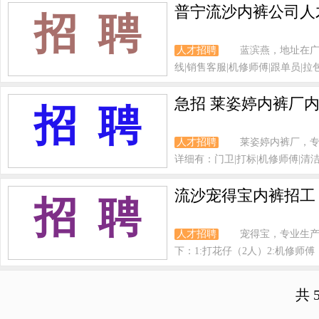
普宁流沙内裤公司人
招 聘
人才招聘
蓝滨燕，地址在广
线|销售客服|机修师傅|跟单员|拉包
急招 莱姿婷内裤厂内
招 聘
人才招聘
莱姿婷内裤厂，专
详细有：门卫|打标|机修师傅|清洁工
流沙宠得宝内裤招工 
招 聘
人才招聘
宠得宝，专业生
下：1:打花仔（2人）2:机修师傅（1
共 