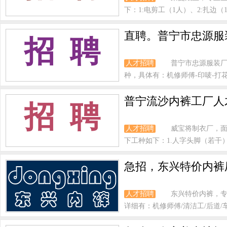
下：1:电剪工（1人）、2:扎边（1
直聘。普宁市忠源服
招 聘
人才招聘
普宁市忠源服装厂
种，具体有：机修师傅-印唛-打花仔
普宁流沙内裤工厂人
招 聘
人才招聘
威宝将制衣厂，
下工种如下：1.人字头脚（若干）2
急招，东兴特价内裤
人才招聘
东兴特价内裤，专
详细有：机修师傅/清洁工/后道/车间