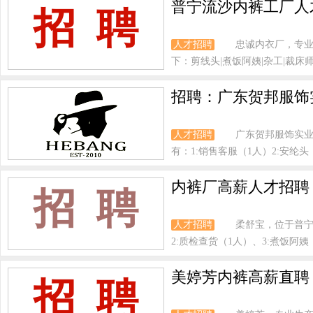
普宁流沙内裤工厂人
招 聘
人才招聘
忠诚内衣厂，专业
下：剪线头|煮饭阿姨|杂工|裁床师傅
招聘：广东贺邦服饰
人才招聘
广东贺邦服饰实
有：1:销售客服（1人）2:安纶头（
内裤厂高薪人才招聘
招 聘
人才招聘
柔舒宝，位于普宁
2:质检查货（1人）、3:煮饭阿姨（
美婷芳内裤高薪直聘
招 聘