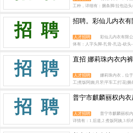
工种，详细有：捆条脚/拉包边头/煮
招聘。彩仙儿内衣有
招 聘
人才招聘
彩仙儿内衣有限公
体有：人字头脚-扎骨-扎边-砍头-
直招 娜莉珠内衣内裤
招 聘
人才招聘
娜莉珠内衣，位于
工|煮饭阿姨|月牙|平车工|打花|捆条
普宁市麒麟丽权内衣
招 聘
人才招聘
普宁市麒麟丽权内
详情有：1.后道,2.煮饭阿姨,3.织布机