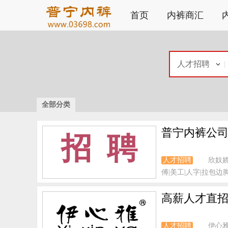
首页
内裤商汇
人才招聘
全部分类
普宁内裤公司
招 聘
人才招聘
欣奴
傅|美工|人字|拉包边脚
高薪人才直招
人才招聘
伊心