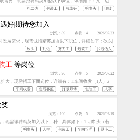
发展需要，现需招聘精英加盟以下职位，详细如下：扎二边-
扎二边
包装工
剪线头
明巾头
印唛
遇好|期待您加入
浏览：89
点赞：4
2026/07/23
司发展需求，现需诚招精英加盟以下职位，详细如下：砍头|
砍头
扎边
剪刀工
包装工
拉包边头
装工
等岗位
浏览：96
点赞：5
2026/07/22
大，现需招工下面岗位，详细有：1:车间收发（1人）2:
车间收发
售后客服
打版师傅
包装工
人字
勤奖
浏览：109
点赞：5
2026/07/19
，现需诚聘精英加入以下工种，具体如下：1:明巾头（若
明巾头
人字
包装工
车间管理
熨斗工