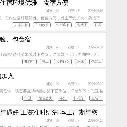
作住宿环境优雅、食宿方便
浏览：84
点赞：9
2026/08/01
盟、工作住宿环境优雅、食宿方便，因生产线扩大，急招下
人字头脚
车间收发
售后客服
包装工
打花
经验、包食宿
浏览：95
点赞：4
2026/07/31
现需急聘精英加盟以下岗位，详情如下：1：扎前中、2：
扎前中
管工
拉包边头
压线
包装工
的加入
浏览：99
点赞：4
2026/07/29
展需求，现需要直聘精英加盟下面岗位，详情如下：门卫/拉
门卫
拉包边头
洛头
打花仔
包装工
待遇好-工资准时结清-本工厂期待您
浏览：89
点赞：4
2026/07/28