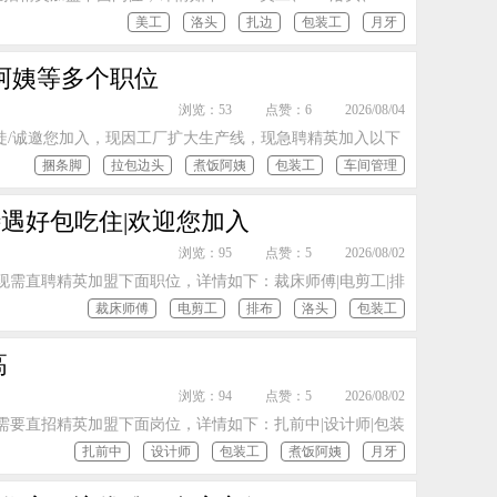
美工
洛头
扎边
包装工
月牙
阿姨等多个职位
浏览：53
点赞：6
2026/08/04
徒/诚邀您加入，现因工厂扩大生产线，现急聘精英加入以下
捆条脚
拉包边头
煮饭阿姨
包装工
车间管理
遇好包吃住|欢迎您加入
浏览：95
点赞：5
2026/08/02
现需直聘精英加盟下面职位，详情如下：裁床师傅|电剪工|排
裁床师傅
电剪工
排布
洛头
包装工
高
浏览：94
点赞：5
2026/08/02
需要直招精英加盟下面岗位，详情如下：扎前中|设计师|包装
扎前中
设计师
包装工
煮饭阿姨
月牙