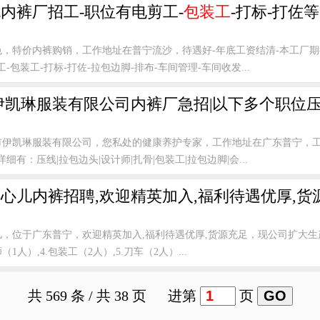
内裤厂招工-职位有电剪工-
包装工
-打标-打佐等
色，特价内裤购销，工作地址在普宁流沙，待遇好-年底工资结清-本工厂
包装工-打标-打佐-拉包边脚-排布-车间管理-车间收发...
伊凯琳服装有限公司内裤厂急招|以下多个职位压
市伊凯琳服装有限公司，您私处的健康养护专家，工作地址在广东普宁，工
有：压线|拉包边头|设计师|扎骨|包装工|拉包边脚|会...
心儿内裤招聘,欢迎精英加入,福利待遇优厚,货
，位于广东普宁，欢迎精英加入,福利待遇优厚,货源充足，现公司扩大生产
（1人）,4.包装工（2人）,5.刀车（2人）...
共 569 条 / 共 38 页 进第
页