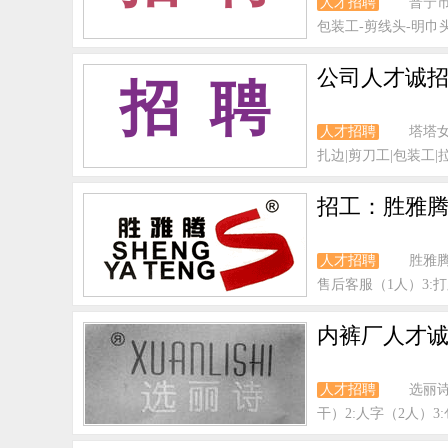
人才招聘
普宁
包装工-剪线头-明巾头
公司人才诚招
招 聘
人才招聘
塔塔
扎边|剪刀工|包装工|拉
招工：胜雅腾
人才招聘
胜雅
售后客服（1人）3:打版
内裤厂人才诚
人才招聘
选丽
干）2:人字（2人）3: