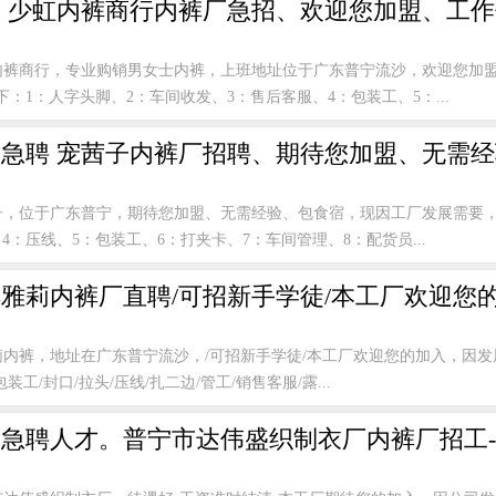
 少虹内裤商行内裤厂急招、欢迎您加盟、工
内裤商行，专业购销男女士内裤，上班地址位于广东普宁流沙，欢迎您加
：1：人字头脚、2：车间收发、3：售后客服、4：包装工、5：...
急聘 宠茜子内裤厂招聘、期待您加盟、无需
子，位于广东普宁，期待您加盟、无需经验、包食宿，现因工厂发展需要，
4：压线、5：包装工、6：打夹卡、7：车间管理、8：配货员...
雅莉内裤厂直聘/可招新手学徒/本工厂欢迎您
莉内裤，地址在广东普宁流沙，/可招新手学徒/本工厂欢迎您的加入，因发
装工/封口/拉头/压线/扎二边/管工/销售客服/露...
急聘人才。普宁市达伟盛织制衣厂内裤厂招工-