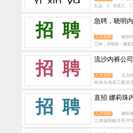
扎边、4：包装工、5
急聘，晓明内
招 聘
人才招聘
晓明
工种，详细有：捆条脚/
流沙内裤公司
招 聘
人才招聘
点点
布|洛头|包装工|配货员
直招 娜莉珠
招 聘
人才招聘
娜莉
工|煮饭阿姨|月牙|平车