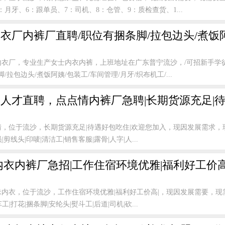
：月牙、6：跟单员、7：司机、8：仓管、9：质检查货、1...
衣厂内裤厂直聘/职位有捆条脚/拉包边头/煮饭
内衣厂，专业生产女士内衣内裤，上班地址在广东普宁流沙，/可招新手学
拉包边头/煮饭阿姨/包装工/车间管理/月牙/织布机工/...
人才直聘，点点情内裤厂急聘|长期货源充足|待
情，位于流沙，长期货源充足|待遇好包吃住|欢迎您加入，现因发展需求，
|剪线头|印唛|清洁工|销售客服|露骨|人字|人...
内衣内裤厂急招|工作住宿环境优雅|福利好工价
珠内衣，位于流沙，工作住宿环境优雅|福利好工价高|，现因发展需要，现
工|打花|捆条脚|安纶头|熨斗工|后道|司机|砍...