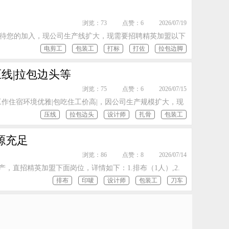
浏览：73
点赞：6
2026/07/19
期待您的加入，现公司生产线扩大，现需要招聘精英加盟以下
电剪工
包装工
打标
打佐
拉包边脚
线|拉包边头等
浏览：75
点赞：6
2026/07/15
作住宿环境优雅|包吃住工价高|，因公司生产规模扩大，现
压线
拉包边头
设计师
扎骨
包装工
源充足
浏览：86
点赞：8
2026/07/14
，直招精英加盟下面岗位，详情如下：1.排布（1人）,2.
排布
印唛
设计师
包装工
刀车