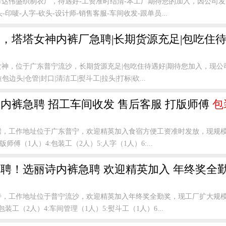
市达伟盛织制衣厂，待遇好-工资准时结清-本工厂期待您的加入，因公司
-印唛-人字-砍头-设计师-销售客服-车间收发-跟单员...
，塔塔女神内裤厂急聘|长期货源充足|包吃住待
女神，位于广东普宁流沙，长期货源充足|包吃住待遇好|期待您加入，现公
包边头|仓管|封口|清洁工|熨斗工|拉头|打标|砍...
内裤急聘 招工车间收发 售后客服 打版师傅
包
腾，工作地址位于广东普宁，欢迎精英加入食宿方便工资准时发放，现规模扩
师傅（1人）4:包装工（2人）5:人字（1人）6:...
聘！选丽诗内裤急聘 欢迎精英加入 年终奖全
诗，工作地址位于普宁流沙，欢迎精英加入年终奖全勤奖，现工厂扩大规模
包装工（2人）4:车间管理（1人）5:熨斗工（1人）6...