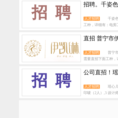
招聘。千姿色
招 聘
人才招聘
千姿
工种，详细有：电剪工-
直招 普宁市
人才招聘
普宁
需要直招下面工种，详细
公司直招！瑶
招 聘
人才招聘
瑶心儿
印唛（2人）,3.设计师