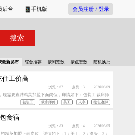
员后台
手机版
会员注册 / 登录
按最新发布
综合推荐
按浏览数
按点赞数
随机换批
吃住工价高
浏览：67
点赞：3
2026/08/09
，现需要直聘精英加盟下面岗位，详情如下：包装工|裁床师
包装工
裁床师傅
美工
人字
拉包边脚
、包食宿
浏览：83
点赞：4
2026/08/05
招精英加盟下面岗位，详情如下：1：美工、2：洛头、3：