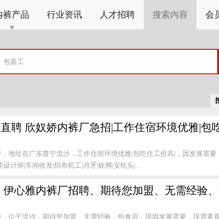
内裤产品
行业资讯
人才招聘
搜索内容
会
直聘 欣奴娇内裤厂急招|工作住宿环境优雅|包
娇，地址在广东普宁流沙，工作住宿环境优雅|包吃住工价高|，因发展需要
|设计师|车间收发|织布机工|月牙|砍脚|安纶头|...
 伊心雅内裤厂招聘、期待您加盟、无需经验
雅，位于流沙，期待您加盟、无需经验、包食宿，现因发展需要，现需要直