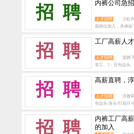
内裤公司急招
招 聘
人才招聘
少虹
面岗位加入，具体如下
工厂高薪人才
招 聘
人才招聘
宠茜
管工、3：拉包边头、
高薪直聘，淳
招 聘
人才招聘
淳雅
包边头/洛头/打花仔/包
内裤工厂高薪
招 聘
的加入