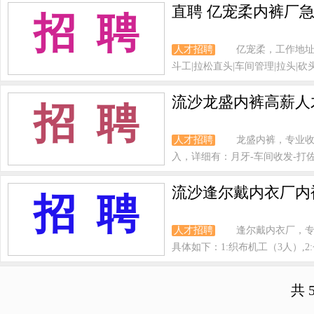
直聘 亿宠柔内裤厂急
招 聘
人才招聘
亿宠柔，工作地址
斗工|拉松直头|车间管理|拉头|砍头|
流沙龙盛内裤高薪人
招 聘
人才招聘
龙盛内裤，专业收
入，详细有：月牙-车间收发-打佐-
流沙逢尔戴内衣厂内
招 聘
人才招聘
逢尔戴内衣厂，专
具体如下：1:织布机工（3人）,2:仓
共 