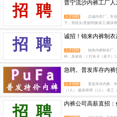
普宁流沙内裤工厂人
招 聘
人才招聘
忠诚内衣厂，专业
下：剪线头|煮饭阿姨|杂工|裁床师傅
诚招！锦来内裤制衣
招 聘
人才招聘
锦来内裤制衣厂
种，具体有：1:打夹卡（若干）2:
急聘。普发库存内裤
人才招聘
普发库存内裤，专
（1人）-裁床师傅（1人）-美工（
内裤公司高薪直招：
招 聘