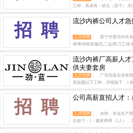
工种，具体有：砍头（若干）,织布
流沙内裤公司人才急
招 聘
人才招聘
普宁市慕岱内衣有
师傅|销售客服|扎二边|剪刀工|洛头|
流沙内裤厂高薪人才
供夫妻套房
人才招聘
广东劲蓝实业有
英加盟以下工种，详细如下：1:砍头
公司高薪直招人才：
招 聘
人才招聘
赤驹，专业生产
位如下：1：裁床师傅（1人），2