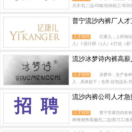
月牙/扎二边/印唛/织布机工/车间管理
普宁流沙内裤厂人才
人才招聘
亿康儿，上班地址
人）3.设计师（1人）4.打佐（若
流沙冰梦诗内裤高薪
人才招聘
冰梦诗，生产各种
入，具体如下：仓管-拉包边头-扎二
流沙内裤公司人才急
招 聘
人才招聘
普宁市慕岱内衣有
师傅|销售客服|扎二边|剪刀工|洛头|