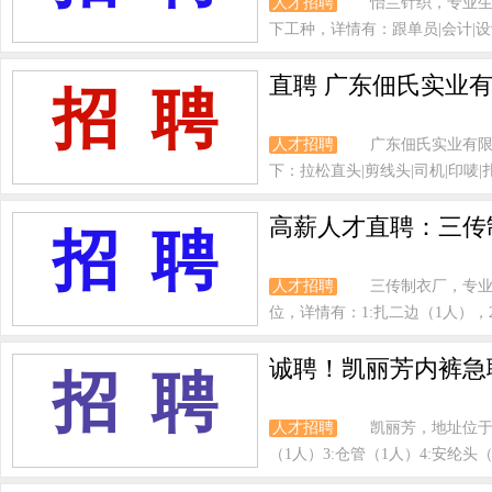
人才招聘
怡兰针织，专业生
下工种，详情有：跟单员|会计|设计
直聘 广东佃氏实业
招 聘
人才招聘
广东佃氏实业有限
下：拉松直头|剪线头|司机|印唛|扎二
高薪人才直聘：三传
招 聘
人才招聘
三传制衣厂，专
位，详情有：1:扎二边（1人），2:
诚聘！凯丽芳内裤急聘
招 聘
人才招聘
凯丽芳，地址位于
（1人）3:仓管（1人）4:安纶头（2