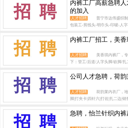
内裤工厂高薪急聘人
招 聘
的加入
人才招聘
普宁市达伟盛织制
包装工-剪线头-明巾头-印唛-人字
内裤工厂招工，美香
招 聘
人才招聘
美香琪内裤厂，专
下：管工/后道/人字头脚/砍脚/扎二
公司人才急聘，荷韵
招 聘
人才招聘
荷韵莱内衣厂，地
脚|打夹卡|四针六|打佐|扎二边|销售
急聘，怡兰针织内裤厂
招 聘