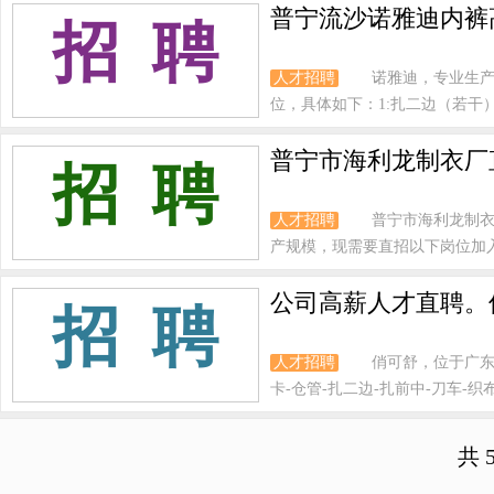
普宁流沙诺雅迪内裤
招 聘
人才招聘
诺雅迪，专业生
位，具体如下：1:扎二边（若干），
普宁市海利龙制衣厂
招 聘
人才招聘
普宁市海利龙制衣
产规模，现需要直招以下岗位加入，详
公司高薪人才直聘。
招 聘
人才招聘
俏可舒，位于广东
卡-仓管-扎二边-扎前中-刀车-织布
共 